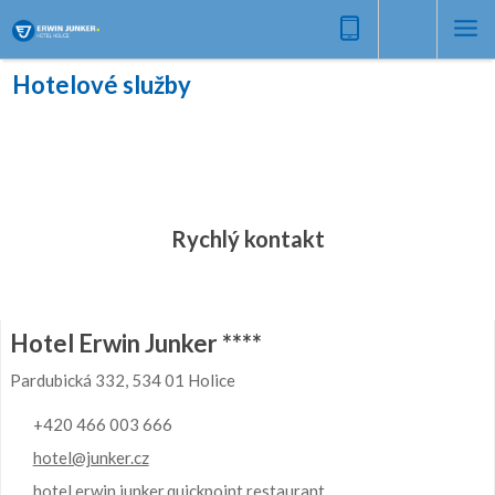
Hotelové služby
Rychlý kontakt
Hotel Erwin Junker ****
Pardubická 332, 534 01 Holice
+420 466 003 666
hotel@junker.cz
hotel.erwin.junker.quickpoint.restaurant