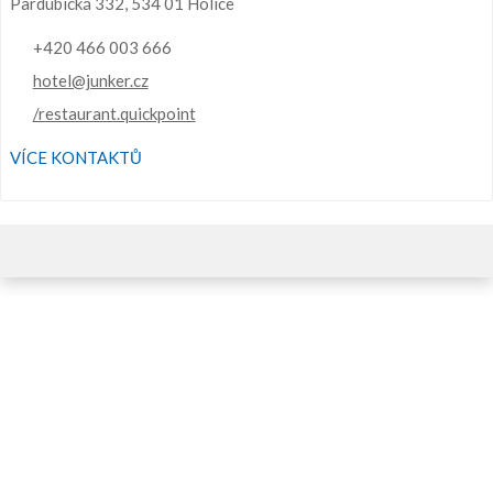
Pardubická 332, 534 01 Holice
+420 466 003 666
hotel@junker.cz
/restaurant.quickpoint
VÍCE KONTAKTŮ